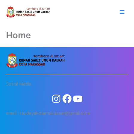
Lewati
ke
konten
Home
Sosial Media
email : rsudayakotamakassar@gmail.com