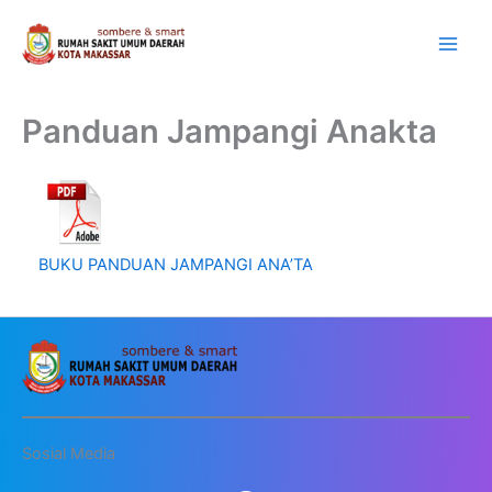
Lewati
ke
konten
Panduan Jampangi Anakta
BUKU PANDUAN JAMPANGI ANA’TA
Sosial Media