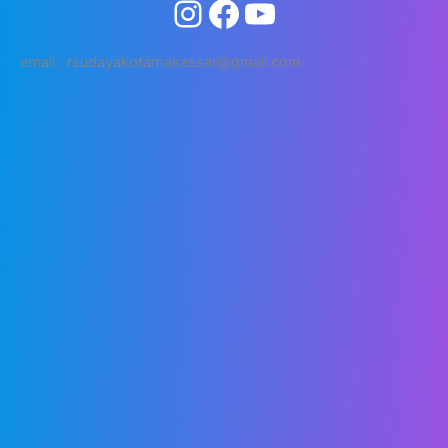
email : rsudayakotamakassar@gmail.com