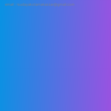
email : rsudayakotamakassar@gmail.com