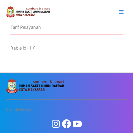
Lewati
ke
konten
Tarif Pelayanan
[table id=1 /]
Sosial Media