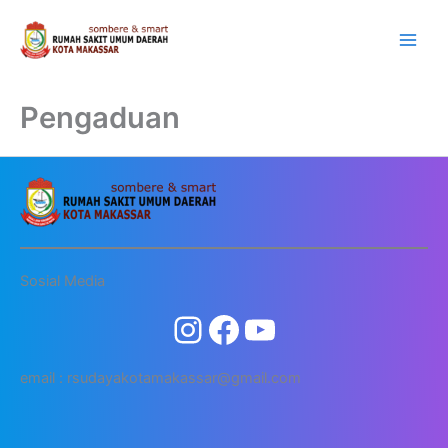
Lewati
ke
konten
Pengaduan
Sosial Media
email : rsudayakotamakassar@gmail.com