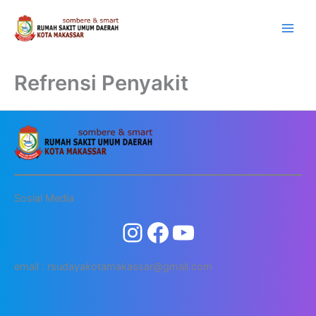
Lewati
ke
konten
Refrensi Penyakit
Sosial Media
email : rsudayakotamakassar@gmail.com