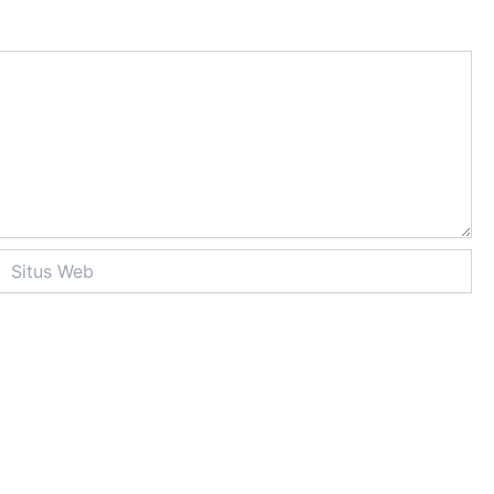
itus
Web