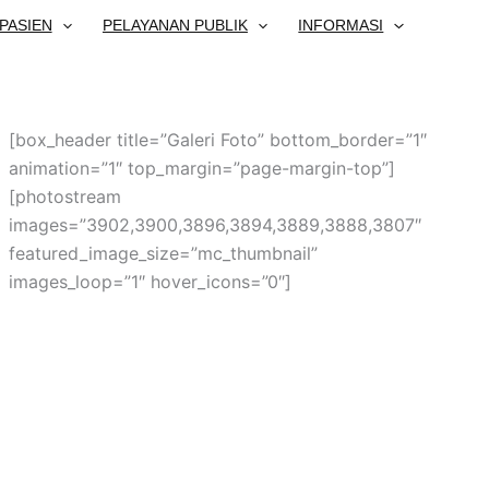
PASIEN
PELAYANAN PUBLIK
INFORMASI
[box_header title=”Galeri Foto” bottom_border=”1″
animation=”1″ top_margin=”page-margin-top”]
[photostream
images=”3902,3900,3896,3894,3889,3888,3807″
featured_image_size=”mc_thumbnail”
images_loop=”1″ hover_icons=”0″]