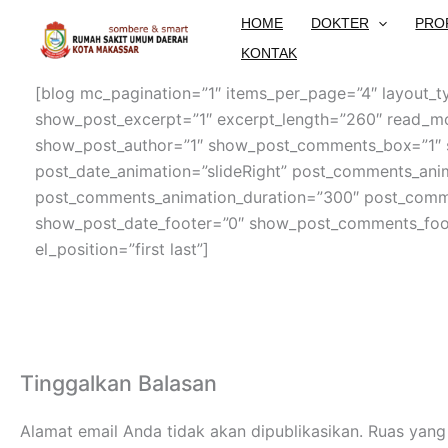
Lewati
HOME
DOKTER
PRO
ke
KONTAK
konten
[blog mc_pagination=”1″ items_per_page=”4″ layout_ty
show_post_excerpt=”1″ excerpt_length=”260″ read_mo
show_post_author=”1″ show_post_comments_box=”1″ 
post_date_animation=”slideRight” post_comments_ani
post_comments_animation_duration=”300″ post_comm
show_post_date_footer=”0″ show_post_comments_foo
el_position=”first last”]
Tinggalkan Balasan
Alamat email Anda tidak akan dipublikasikan.
Ruas yang