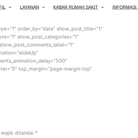
FIL
LAYANAN
KABAR RUMAH SAKIT
INFORMASI 
pe=”1″ order_by=”date” show_post_title=”1″
re=”1″ show_post_categories=”1″
show_post_comments_label=”1″
mation=”slideUp”
ents_animation_delay=”500″
ter=”0″ top_margin=”page-margin-top”
 wajib ditandai
*