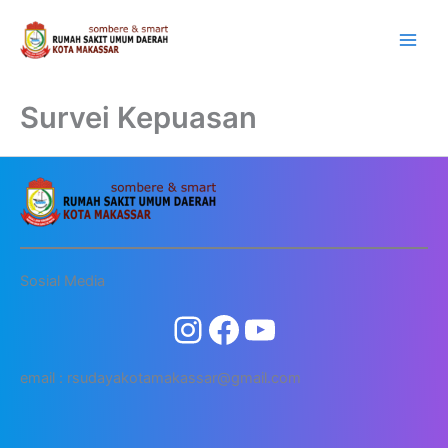
Lewati
ke
konten
Survei Kepuasan
Sosial Media
email : rsudayakotamakassar@gmail.com