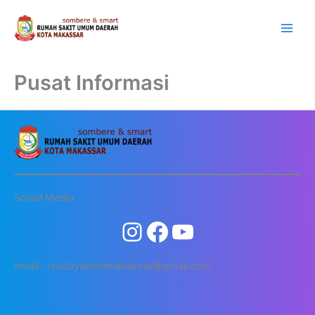
Lewati
ke
konten
Pusat Informasi
Sosial Media
email : rsudayakotamakassar@gmail.com