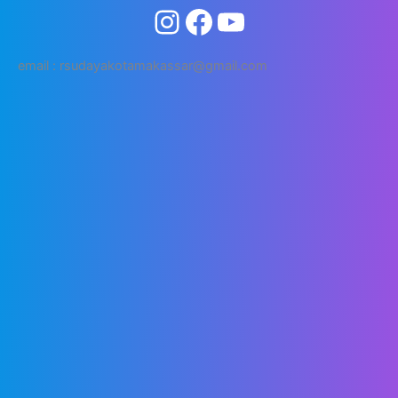
email : rsudayakotamakassar@gmail.com