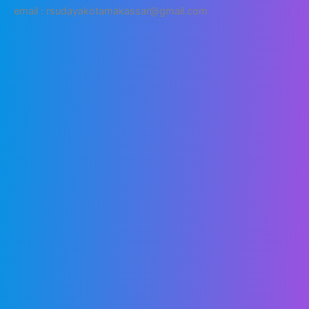
email : rsudayakotamakassar@gmail.com