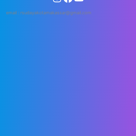
email : rsudayakotamakassar@gmail.com