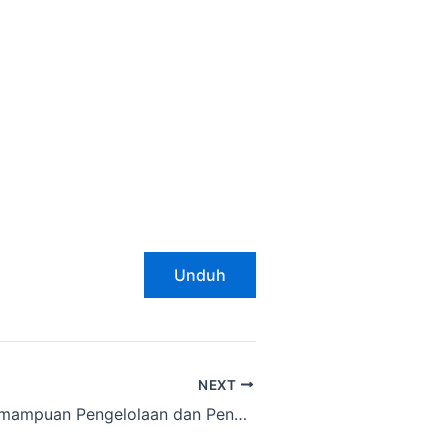
Unduh
NEXT
Tingkatkan Kemampuan Pengelolaan dan Pengolahaan Limbah Rumah Sakit, Tim RSUD Daya Lakukan Studi Banding