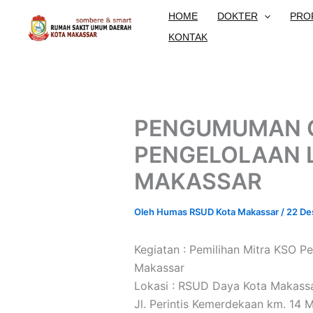
Lewati
HOME
DOKTER
PRO
ke
KONTAK
konten
PENGUMUMAN C
PENGELOLAAN L
MAKASSAR
Oleh
Humas RSUD Kota Makassar
/
22 De
Kegiatan : Pemilihan Mitra KSO 
Makassar
Lokasi : RSUD Daya Kota Makass
Jl. Perintis Kemerdekaan km. 14 