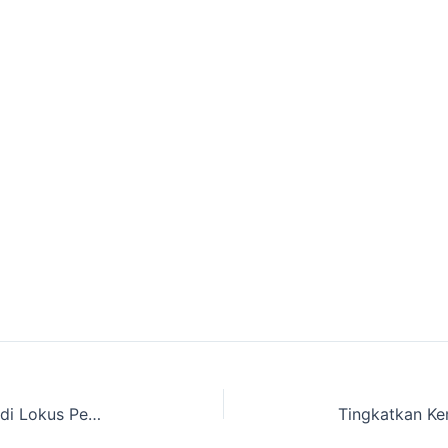
RSUD Daya Kota Makassar Menjadi Lokus Pembelajaran Inovasi Daerah Pemerintah Kabupaten Mamuju,Sulawesi Barat