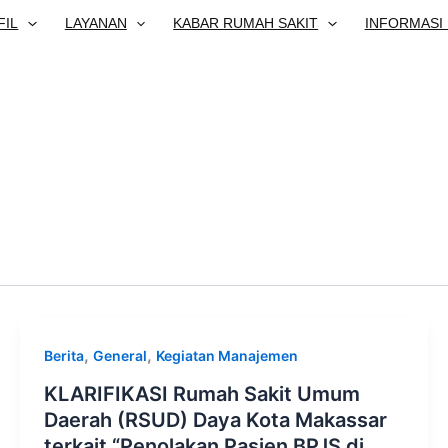
FIL
LAYANAN
KABAR RUMAH SAKIT
INFORMASI 
,
,
Berita
General
Kegiatan Manajemen
KLARIFIKASI Rumah Sakit Umum
Daerah (RSUD) Daya Kota Makassar
terkait “Penolakan Pasien BPJS di