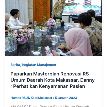
,
Berita
Kegiatan Manajemen
Paparkan Masterplan Renovasi RS
Umum Daerah Kota Makassar, Danny
: Perhatikan Kenyamanan Pasien
Humas RSUD Kota Makassar
/
5 Januari 2023
MAKASSAR, — Rumah Sakit Umum Daerah